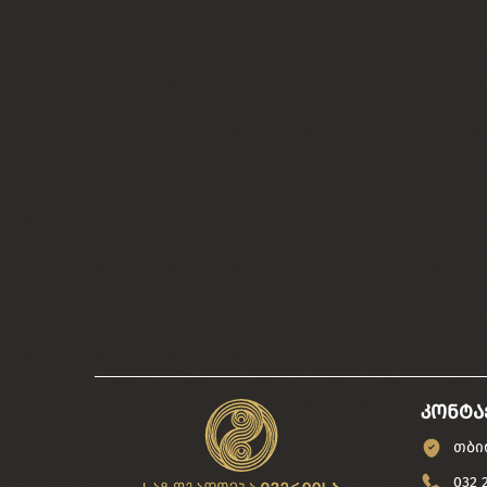
კონტა
თბილ
032 2