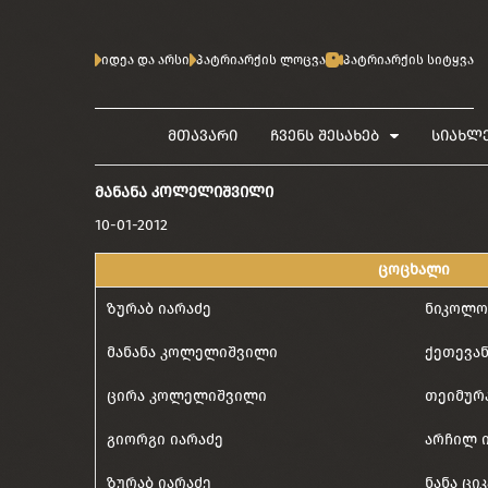
იდეა და არსი
პატრიარქის ლოცვა
პატრიარქის სიტყვა
მთავარი
ჩვენს შესახებ
სიახლ
ᲛᲐᲜᲐᲜᲐ ᲙᲝᲚᲔᲚᲘᲨᲕᲘᲚᲘ
10-01-2012
ცოცხალი
ზურაბ იარაძე
ნიკოლო
მანანა კოლელიშვილი
ქეთევა
ცირა კოლელიშვილი
თეიმურ
გიორგი იარაძე
არჩილ 
ზურაბ იარაძე
ნანა ცი