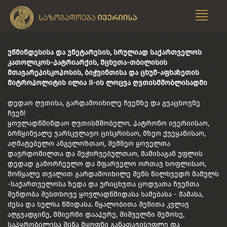
უწმინდესისა და უნეტარესის, სრულიად საქართველოს
კათოლიკოს-პატრიარქის, მცხეთა-თბილისის
მთავარეპისკოპოსის, ბიჭვინთისა და ცხუმ-აფხაზეთის
მიტროპოლიტის ილია II-ის ლოცვა ღვთისმშობლისადმი
დედაო ღვთისა, გარდამოიხილე ჩვენზე და გვაცხოვნე
ჩვენ!
ყოვლადწმინდაო ღვთისმშობელო, პატრონო ივერიისაო,
ბრწყინვალე ვარსკვლავო ცისკრისაო, მზეო ქვეყანისაო,
აღმატებულო ანგელოზთაო, შემწეო ყოველთა
დავრდომილთა და შეჭირვებულთაო, მამისაგან უფლის
დედად გამორჩეულო და მფარველო ორთავ სოფლისაო,
მოწყალე თვალით გარდამოიხილე შენს წილხვედრ მამულს
-საქართველოსა ზედა და ურიცხვთა ცოდვათა ჩვენთა
შენდობა შესთხოვე ყოვლადწმიდასა სამებასა - მამასა,
ძესა და სულსა წმიდასა. წყალობითა შენითა კვლავ
აღგვადგინე, მშიერნი დააპურე, შიშველნი შემოსე,
საპყრობილესა შინა მყოფნი განათავისუფლე და