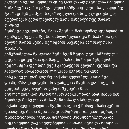
ეკლესია ჩვენი სულიერად შეჰკარ და აღდგენილსა მამულსა
შინა ჩვენსა ერთ განუყოფელ სამწყსოდ ღვთისა დაადგინე;
ტაძრად შენდა ჰყავ საქართველო და ხილულ და უხილავ
მტერთაგან კეთილსურნელ იათა მახვილითვე მარად
დაიცევ.
მერმეცა გევედრები, რათა შეეწიო მართლმადიდებლობით
აღსრულებულთა ჩვენთა ახლობელთა და წინაპართა და
სულნი მათნი შენის მეოხებით სავანესა მართალთასა
დააწესე.
განუზომელია წყალობა შენი ჩვენ ზედა, ღვთისმშობელო
დედაო, დიდებასა და მადლობასა გწირავთ შენ, მეოხო
ჩვენო, შენს ფერხთა ქვეშ განვაფენთ გულთა ჩვენთა და
კანდლად აღგინთებთ ლოცვასა ჩვენსა; ზეცისა
სასუფეველიდან ვიდრე საქართველომდე, ვითარცა
ფიანდაზსა დაგიფენთ სიყვარულსა ჩვენსა და მთელის
ქვეყნის ყვავილებით განვამშვენებთ მას.
მუხლმოდრეკით შეგთხოვ, არ განგვშორდე არც ჟამსა მას
მეორედ მოსვლისა ძისა შენისასა და სრულიად
საქართველო უფლისა ჩვენისა იესო ქრისტეს მარჯვენით
დაადგინე, რათა შენთანა ვიხარებდეთ და ვადიდებდეთ
დამბადებელსა ჩვენსა, ყოველთა შემწყნარებელსა და
სიყვარულსა დაუსრულებელსა - მამასა, ძესა და წმიდასა
სულსა აწ და მარადის და უკუნითი უკუნისამდე. ამინ.