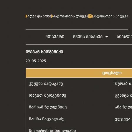
იდეა და არსი
პატრიარქის ლოცვა
პატრიარქის სიტყვა
მთავარი
ჩვენს შესახებ
სიახლ
ᲚᲔᲕᲐᲜ ᲖᲔᲓᲒᲔᲜᲘᲫᲔ
29-05-2025
ცოცხალი
ჟუჟუნა ბადაგაძე
ზურაბ ზ
დავით ზედგენიძე
გვანცა 
მარიამ ზედგენიძე
ანა ზედ
ნაირა ნაცვალაძე
ელგუჯა 
მელიტონ ბენდელიანი