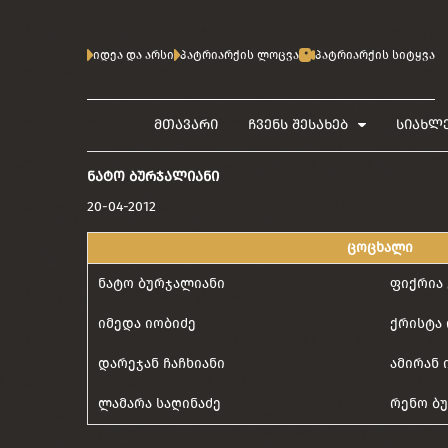
იდეა და არსი
პატრიარქის ლოცვა
პატრიარქის სიტყვა
მთავარი
ჩვენს შესახებ
სიახლ
ᲜᲐᲢᲝ ᲑᲣᲠᲯᲐᲚᲘᲐᲜᲘ
20-04-2012
ცოცხალი
ნატო ბურჯალიანი
ფიქრია
იმედა იობიძე
ქრისტა 
დარეჯან ჩაჩხიანი
ამირან 
ლამარა საღინაძე
რენო ბ